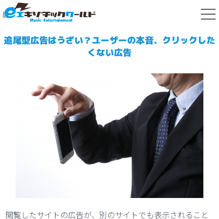
tog
nav
追尾型広告はうざい？ユーザーの本音、クリックした
くない広告
閲覧したサイトの広告が、別のサイトでも表示されること