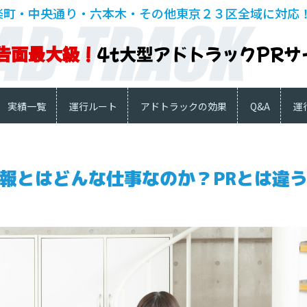
楽町・中央通り・六本木・その他東京２３区全域に対応
告面最大級！
4t大型アドトラックPRサ
実績一覧
運行ルート
アドトラックの効果
Q&A
運
報とはどんな仕事なのか？PRとは違