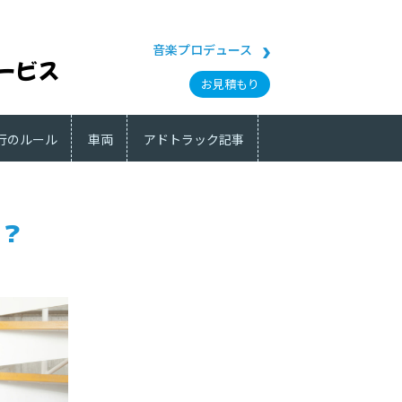
！
音楽プロデュース
ービス
お見積もり
行のルール
車両
アドトラック記事
う？