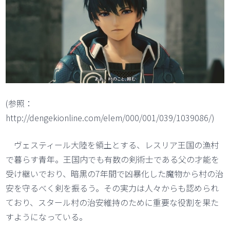
(参照：
http://dengekionline.com/elem/000/001/039/1039086/)
ヴェスティール大陸を領土とする、レスリア王国の漁村
で暮らす青年。王国内でも有数の剣術士である父の才能を
受け継いでおり、暗黒の7年間で凶暴化した魔物から村の治
安を守るべく剣を振るう。その実力は人々からも認められ
ており、スタール村の治安維持のために重要な役割を果た
すようになっている。