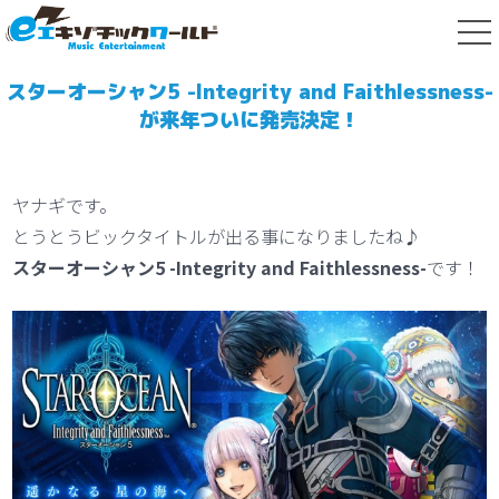
tog
nav
スターオーシャン5 -Integrity and Faithlessness-
が来年ついに発売決定！
ヤナギです。
とうとうビックタイトルが出る事になりましたね♪
スターオーシャン5 -Integrity and Faithlessness-
です！