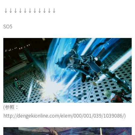
↓↓↓↓↓↓↓↓↓↓↓
SO5
(参照：
http://dengekionline.com/elem/000/001/039/1039086/)